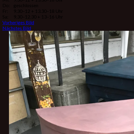
Do:
geschlossen
Fr:
9.30–12 + 13.30–18 Uhr
Sa:
9.30–12.30 + 13–16 Uhr
Vorheriges Bild
Nächstes Bild