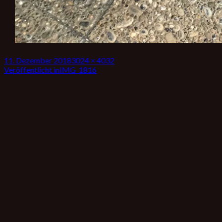
Veröffentlicht
Volle
11. Dezember 2018
3024 × 4032
am
Beitrags-
Größe
Veröffentlicht in
IMG_1816
Navigation