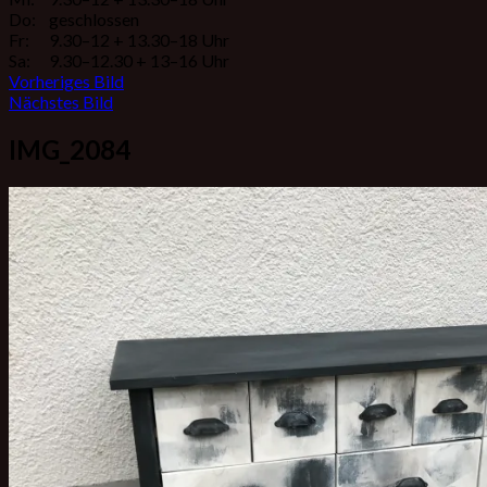
Do:
geschlossen
Fr:
9.30–12 + 13.30–18 Uhr
Sa:
9.30–12.30 + 13–16 Uhr
Vorheriges Bild
Nächstes Bild
IMG_2084