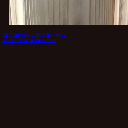
Veröffentlicht
Volle
11. Dezember 2018
3024 × 4032
am
Beitrags-
Größe
Veröffentlicht in
IMG_2110
Navigation