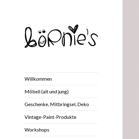
Möbeli (jung und alt) –
börnie's
Handgestricktes –
Kunsthandwerk – Kaffee to go –
Geschenke, Mitbringsel, Deko –
Willkommen
Blumen – Korrespondenzen
Möbeli (alt und jung)
Geschenke, Mitbringsel, Deko
Vintage-Paint-Produkte
Workshops