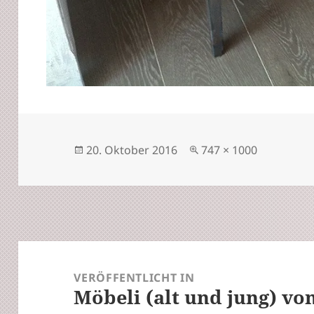
Veröffentlicht
Volle
20. Oktober 2016
747 × 1000
am
Größe
Beitrags-
Navigation
VERÖFFENTLICHT IN
Möbeli (alt und jung) vo