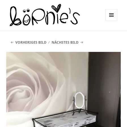
MENÜ
UND
börnie's
WIDGETS
VORHERIGES BILD
NÄCHSTES BILD