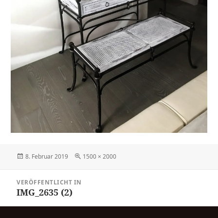
Veröffentlicht
Volle
8. Februar 2019
1500 × 2000
am
Größe
Beitrags-
VERÖFFENTLICHT IN
Navigation
IMG_2635 (2)