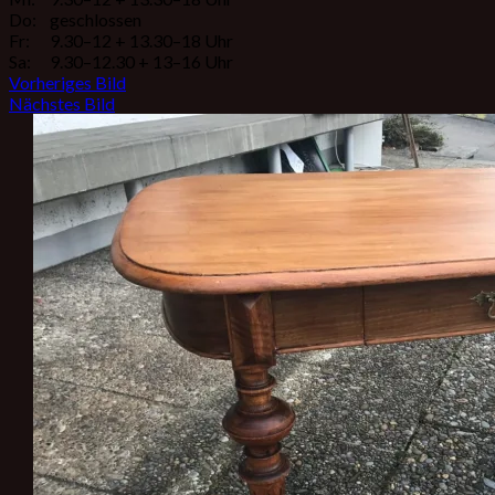
Do:
geschlossen
Fr:
9.30–12 + 13.30–18 Uhr
Sa:
9.30–12.30 + 13–16 Uhr
Vorheriges Bild
Nächstes Bild