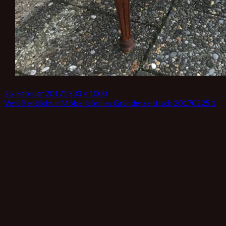
Veröffentlicht
Volle
25. Februar 2017
1333 × 1000
am
Beitrags-
Größe
Veröffentlicht in
Möbel börnies Gründerzeittisch 20170225 1
Navigation