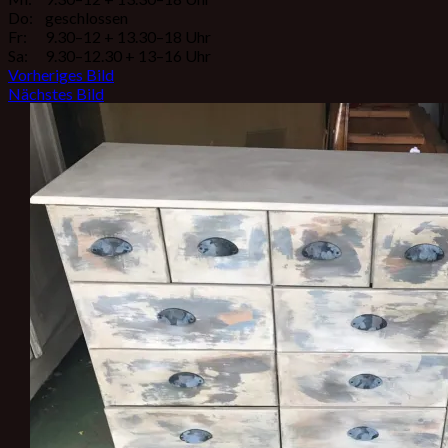
Do:
geschlossen
Fr:
9.30–12 + 13.30–18 Uhr
Sa:
9.30–12.30 + 13–16 Uhr
Vorheriges Bild
Nächstes Bild