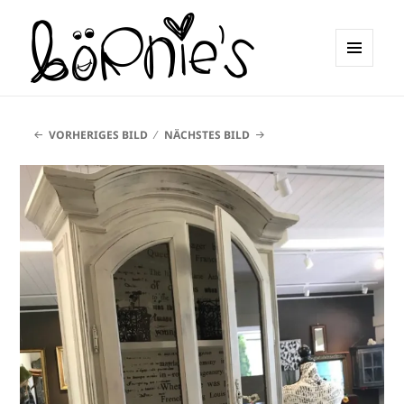
MENÜ
UND
börnie's
WIDGETS
VORHERIGES BILD
NÄCHSTES BILD