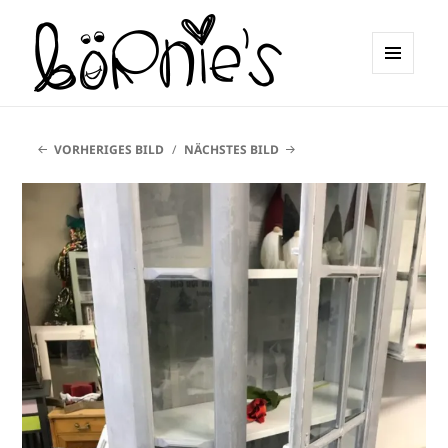
MENÜ
UND
börnie's
WIDGETS
VORHERIGES BILD
NÄCHSTES BILD