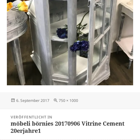
Veröffentlicht
Volle
6. September 2017
750 × 1000
am
Größe
Beitrags-
VERÖFFENTLICHT IN
Navigation
möbeli börnies 20170906 Vitrine Cement
20erjahre1